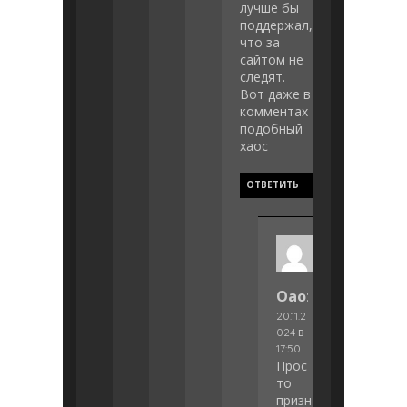
лучше бы
поддержал,
что за
сайтом не
следят.
Вот даже в
комментах
подобный
хаос
ОТВЕТИТЬ
Оао
:
20.11.2
024 в
17:50
Прос
то
призн