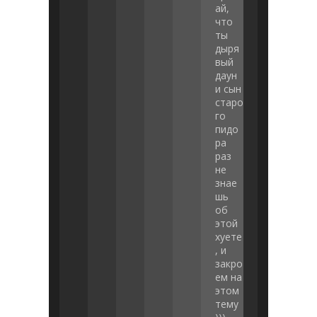
ай,
что
ты
дыря
вый
даун
и сын
старо
го
пидo
pa
раз
не
знае
шь
об
этой
xyeте
, и
закро
ем на
этом
тему