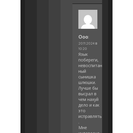
Ооо
:
20.11.2024 в
10:20
Язык
побереги,
невоспитан
ный
сынишка
шлюшки.
Лучше бы
высрал в
чем нахуй
дело и как
это
исправлять
.
Мне