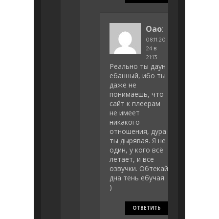
Оао
:
08.11.20
24 в
21:13
Реально ты дayн
eбанный, ибо ты
даже не
понимаешь, что
сайт к плеерам
не имеет
никакого
отношения, дура
ты дырявая. Я не
один, у кого всё
летает, и все
озвучки. Обтекай
дна тень eбyчая
)
ОТВЕТИТЬ