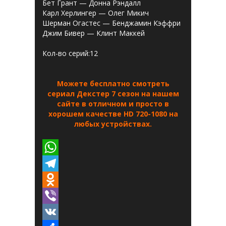
Бет Грант — Донна Рэндалл
Карл Херлингер — Олег Микич
Шерман Огастес — Бенджамин Кэффри
Джим Бивер — Клинт Маккей
Кол-во серий:12
Можете бесплатно смотреть
сериал Декстер 7 сезон на нашем
сайте в отличном и просто в
хорошем качестве HD 720-1080 на
любых устройствах.
W
h
T
a
e
O
t
l
d
V