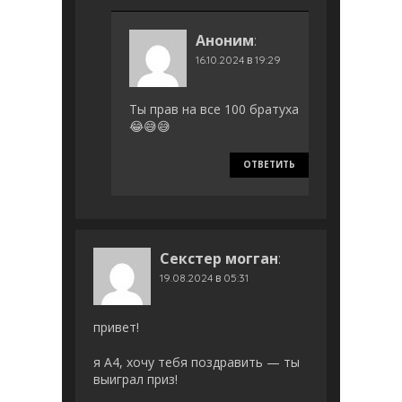
Аноним
:
16.10.2024 в 19:29
Ты прав на все 100 братуха
😂😅😅
ОТВЕТИТЬ
Секстер могган
:
19.08.2024 в 05:31
привет!
я А4, хочу тебя поздравить — ты
выиграл приз!