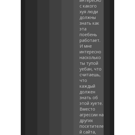
интересно
с какого
хуя люди
должны
знать как
эта
поебень
работает.
И мне
интересно
насколько
ты тупой
уебан, что
считаешь,
что
каждый
должен
знать об
этой хуете.
Вместо
агрессии на
других
посетителе
й сайта,