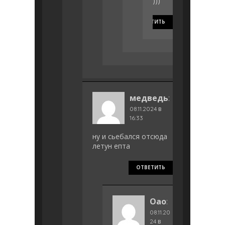
)))
ОТВЕТИТЬ
медведь
:
08.11.2024 в
16:33
ну и сьебался отсюда
летун епта
ОТВЕТИТЬ
Оао
:
08.11.20
24 в