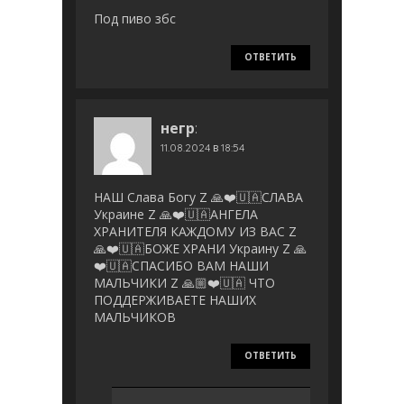
Под пиво збс
ОТВЕТИТЬ
негр
:
11.08.2024 в 18:54
НАШ Слава Богу Z 🙏❤️🇺🇦СЛАВА
Украине Z 🙏❤️🇺🇦АНГЕЛА
ХРАНИТЕЛЯ КАЖДОМУ ИЗ ВАС Z
🙏❤️🇺🇦БОЖЕ ХРАНИ Украину Z 🙏
❤️🇺🇦СПАСИБО ВАМ НАШИ
МАЛЬЧИКИ Z 🙏🏼❤️🇺🇦 ЧТО
ПОДДЕРЖИВАЕТЕ НАШИХ
МАЛЬЧИКОВ
ОТВЕТИТЬ