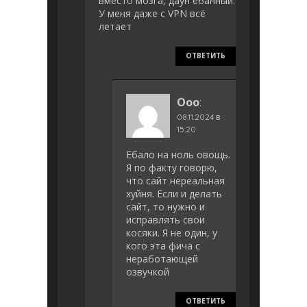
вместо мозга, даун eбaнный.
У меня даже с VPN всё
летает
ОТВЕТИТЬ
Ооо
:
08.11.2024 в
15:20
Ебало на ноль овощь.
Я по факту говорю,
что сайт нереальная
хуйня. Если и делать
сайт, то нужно и
исправлять свои
косяки. Я не один, у
кого эта фича с
неработающей
озвучкой
ОТВЕТИТЬ