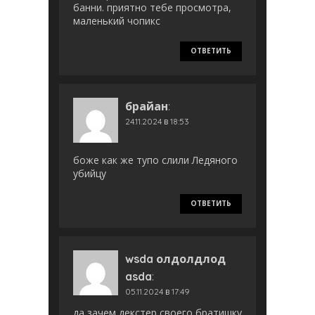
банни. приятно тебе просмотра,
маленький чопикс
ОТВЕТИТЬ
брайан
:
24.11.2024 в 18:53
боже как же тупо слили Ледяного
убийцу
ОТВЕТИТЬ
wsda олдолдлод
asda
:
05.11.2024 в 17:49
да зачем декстер своего братишку