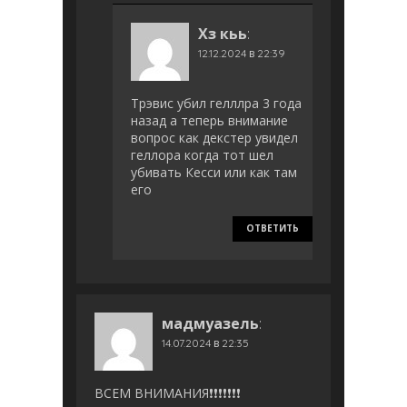
Хз кьь
:
12.12.2024 в 22:39
Трэвис убил гелллра 3 года
назад а теперь внимание
вопрос как декстер увидел
геллора когда тот шел
убивать Кесси или как там
его
ОТВЕТИТЬ
мадмуазель
:
14.07.2024 в 22:35
ВСЕМ ВНИМАНИЯ❗️❗️❗️❗️❗️❗️❗️