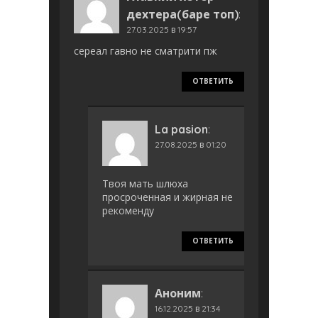
дехтера(баре топ)
:
27.03.2025 в 19:57
сереал гавно не сматрити пж
ОТВЕТИТЬ
La pasion
:
27.08.2025 в 01:20
Твоя мать шлюха
просроченная и жирная не
рекоменду
ОТВЕТИТЬ
Аноним
:
16.12.2025 в 21:34