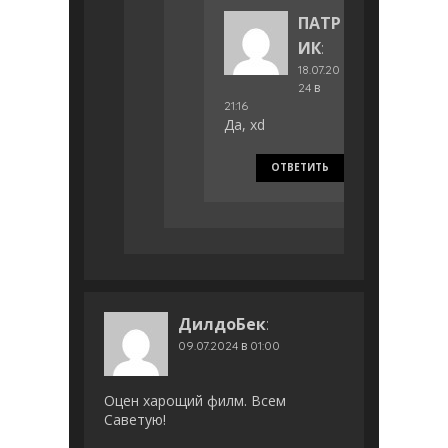
ПАТР
ИК
:
18.07.20
24 в
21:16
Да, xd
ОТВЕТИТЬ
ДилдоБек
:
09.07.2024 в 01:00
Оцен харощий филм. Всем
Саветую!