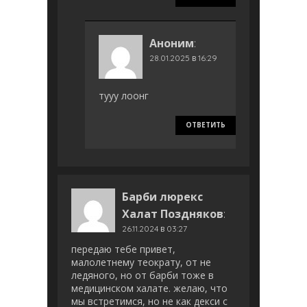
Аноним
:
28.01.2025 в 16:29
тууу лоонг
ОТВЕТИТЬ
Барби люрекс
Халат Поздняков
:
26.11.2024 в 03:27
передаю тебе привет,
малолетнему теократу, от не
ледяного, но от барби тоже в
медицинском халате. желаю, что
мы встретимся, но не как декси с