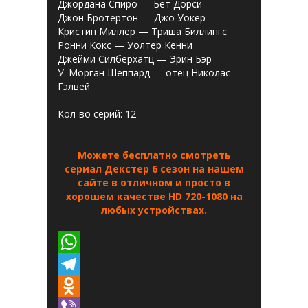
Джордана Спиро — Бет Дорси
Джон Бротертон — Джо Уокер
Кристин Миллер — Триша Биллингс
Ронни Кокс — Уолтер Кенни
Джейми Силберхатц — Эрин Бэр
У. Морган Шеппард — отец Николас
Гэлвей
Кол-во серий: 12
Можете бесплатно смотреть
сериал Декстер 6 сезон на нашем
сайте в отличном и просто в
хорошем качестве HD 720-1080 на
любых устройствах.
W
h
T
a
e
O